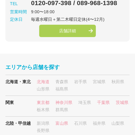
0120-097-398 / 089-968-1398
TEL
営業時間
9:00〜18:00
定休日
毎週水曜日＋第二木曜日定休(4〜12月)
店舗詳細
エリアから店舗を探す
北海道・東北
北海道
青森県
岩手県
宮城県
秋田県
山形県
福島県
関東
東京都
神奈川県
埼玉県
千葉県
茨城県
栃木県
群馬県
北陸・甲信越
新潟県
富山県
石川県
福井県
山梨県
長野県